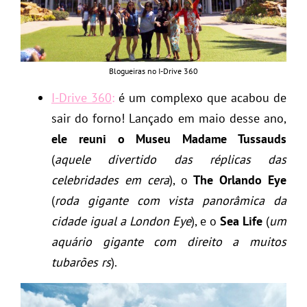
Blogueiras no I-Drive 360
I-Drive 360
:
é um complexo que acabou de
sair do forno! Lançado em maio desse ano,
ele reuni o Museu Madame Tussauds
(
aquele divertido das réplicas das
celebridades em cera
), o
The Orlando Eye
(
roda gigante com vista panorâmica da
cidade igual a London Eye
), e o
Sea Life
(
um
aquário gigante com direito a muitos
tubarões rs
).