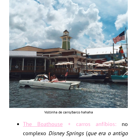
Voltinha de carro/barco hahaha
The Boathouse
+ carros anfíbios:
no
complexo
Disney Springs
(
que era o antigo