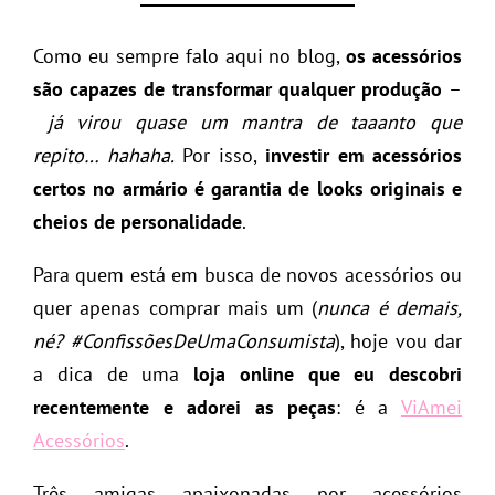
Como eu sempre falo aqui no blog,
os acessórios
são capazes de transformar qualquer produção
–
já virou quase um mantra de taaanto que
repito… hahaha.
Por isso,
investir em acessórios
certos no armário é garantia de looks originais e
cheios de personalidade
.
Para quem está em busca de novos acessórios ou
quer apenas comprar mais um (
nunca é demais,
né? #ConfissõesDeUmaConsumista
), hoje vou dar
a dica de uma
loja online que eu descobri
recentemente e adorei as peças
: é a
ViAmei
Acessórios
.
Três amigas apaixonadas por acessórios