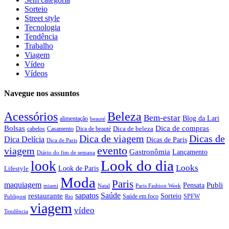
Sorteio
Street style
Tecnologia
Tendência
Trabalho
Viagem
Vídeo
Vídeos
Navegue nos assuntos
Beleza
Acessórios
Bem-estar
Blog da Lari
alimentação
beauté
Dica de compras
Bolsas
Dica de beleza
cabelos
Dica de beauté
Casamento
Dica de viagem
Dicas de
Dica Delícia
Dicas de Paris
Dica de Paris
evento
viagem
Gastronômia
Lançamento
Diário do fim de semana
Look do dia
look
Looks
Look de Paris
Lifestyle
Moda
Paris
maquiagem
Publi
Pensata
Natal
Paris Fashion Week
miami
sapatos
Saúde
restaurante
Sorteio
SPFW
Publipost
Rio
Saúde em foco
viagem
vídeo
Tendência