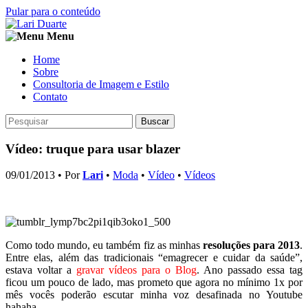
Pular para o conteúdo
Menu
Home
Sobre
Consultoria de Imagem e Estilo
Contato
Buscar
Vídeo: truque para usar blazer
09/01/2013 • Por
Lari
•
Moda
•
Vídeo
•
Vídeos
Como todo mundo, eu também fiz as minhas
resoluções para 2013
.
Entre elas, além das tradicionais “emagrecer e cuidar da saúde”,
estava voltar a
gravar vídeos para o Blog
. Ano passado essa tag
ficou um pouco de lado, mas prometo que agora no mínimo 1x por
mês vocês poderão escutar minha voz desafinada no Youtube
hahaha.