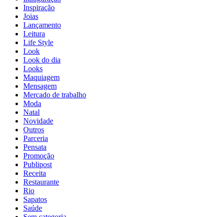
Inspiração
Joias
Lançamento
Leitura
Life Style
Look
Look do dia
Looks
Maquiagem
Mensagem
Mercado de trabalho
Moda
Natal
Novidade
Outros
Parceria
Pensata
Promoção
Publipost
Receita
Restaurante
Rio
Sapatos
Saúde
Sem categoria