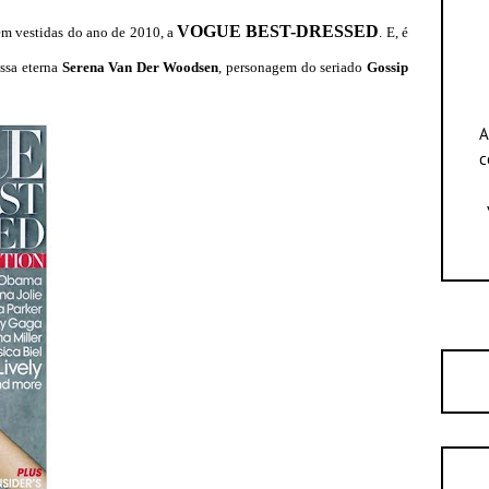
VOGUE BEST-DRESSED
em vestidas do ano de 2010, a
. E, é
ossa eterna
Serena Van Der Woodsen
, personagem do seriado
Gossip
A
c