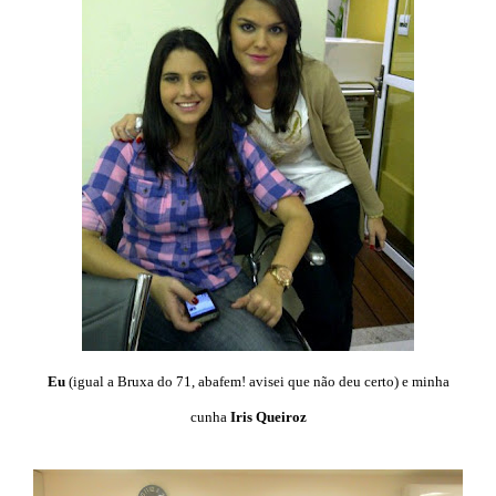
Eu
(igual a Bruxa do 71, abafem! avisei que não deu certo) e minha
cunha
Iris Queiroz