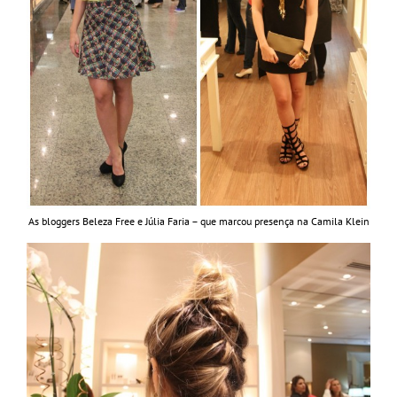
As bloggers Beleza Free e Júlia Faria – que marcou presença na Camila Klein