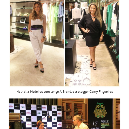
Nathalia Medeiros com lenço A.Brand, e a blogger Camy Filgueiras