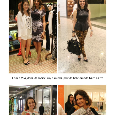
Com a Vivi, dona da Iódice Rio, e minha prof de balé amada Nath Gatto