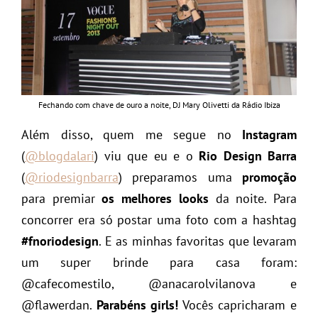
Fechando com chave de ouro a noite, DJ Mary Olivetti da Rádio Ibiza
Além disso, quem me segue no
Instagram
(
@blogdalari
) viu que eu e o
Rio Design Barra
(
@riodesignbarra
) preparamos uma
promoção
para premiar
os melhores looks
da noite. Para
concorrer era só postar uma foto com a hashtag
#fnoriodesign
. E as minhas favoritas que levaram
um super brinde para casa foram:
@cafecomestilo, @anacarolvilanova e
@flawerdan.
Parabéns girls!
Vocês capricharam e