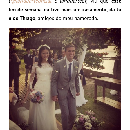
(
@lariduarteoficial
e lariduarteof
) viu que
esse
fim de semana eu tive mais um casamento, da Jú
e do Thiago
, amigos do meu namorado.