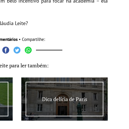
um belo incentivo para focar na academia – ela
láudia Leite?
mentários
• Compartilhe:
eite para ler também:
Dica delícia de Paris