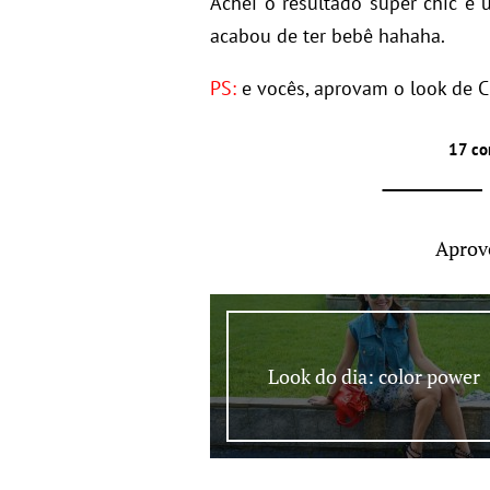
Achei o resultado super chic e 
acabou de ter bebê hahaha.
PS:
e vocês, aprovam o look de C
17 co
Aprov
Look do dia: color power