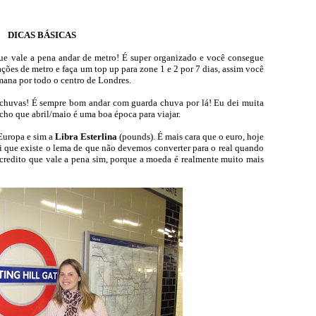
DICAS BÁSICAS
ue vale a pena andar de metro! É super organizado e você consegue
ações de metro e faça um top up para zone 1 e 2 por 7 dias, assim você
mana por todo o centro de Londres.
 chuvas! É sempre bom andar com guarda chuva por lá! Eu dei muita
acho que abril/maio é uma boa época para viajar.
 Europa e sim a
Libra Esterlina
(pounds). É mais cara que o euro, hoje
Sei que existe o lema de que não devemos converter para o real quando
 acredito que vale a pena sim, porque a moeda é realmente muito mais