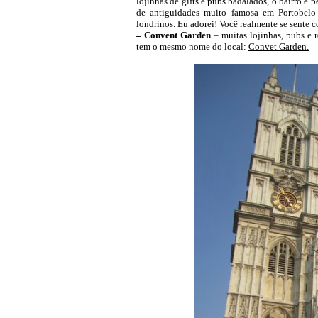
lojinhas de gifts e pubs badalados, o bairro é p
de antiguidades muito famosa em Portobelo 
londrinos. Eu adorei! Você realmente se sente 
– Convent Garden
– muitas lojinhas, pubs e r
tem o mesmo nome do local:
Convet Garden.