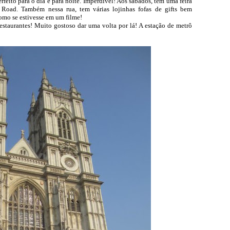
erfeito para o dia e para noite. Imperdível! Aos sábados, tem uma feira
Road. Também nessa rua, tem várias lojinhas fofas de gifts bem
como se estivesse em um filme!
estaurantes! Muito gostoso dar uma volta por lá! A estação de metrô