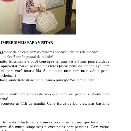
IMPERDIVEIS PARA VISITAR
er
você da de cara com os maiores pontos turísticos da cidade:
a incrível! cartão postal da cidade!
uito lentamente e você consegue ter uma vista ótima para a cidade
aproveitar mais o passeio e as fotos (dica: perto da london eye, tem
ss” para você furar a fila, é um pouco mais caro mais vale a pena,
em cheia…)
hosa, onde Kate disse “I do” para o príncipe William. Linda!
amília real! Tem épocas do ano que parte do palácio é aberta para
 pena!
 acontece as 11h da manhã. Cena típica de Londres, mas bastante
 filme da Julia Roberts. Com certeza posso afirmar que foi a minha
airro são muito simpáticas e excelentes para passeios. Com várias