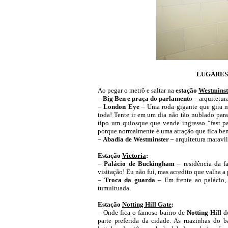
LUGARES 
Ao pegar o metrô e saltar na
estação
Westminst
–
Big Ben e praça do parlament
o – arquitetur
–
London Eye
– Uma roda gigante que gira m
toda! Tente ir em um dia não tão nublado para 
tipo um quiosque que vende ingresso “fast pa
porque normalmente é uma atração que fica b
–
Abadia de Westminster
– arquitetura maravil
Estação
Victoria
:
–
Palácio de Buckingham
– residência da f
visitação! Eu não fui, mas acredito que valha a
–
Troca da guarda
– Em frente ao palácio,
tumultuada.
Estação
Notting Hill Gate
:
– Onde fica o famoso bairro de
Notting Hill
do
parte preferida da cidade. As ruazinhas do b