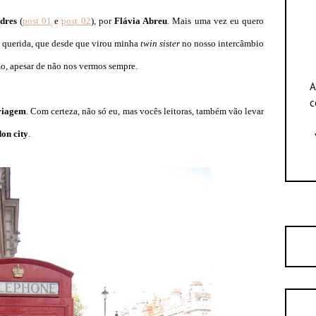
ndres
(
post 01
e
post 02
), por
Flávia Abreu
. Mais uma vez eu quero
o querida, que desde que virou minha
twin sister
no nosso intercâmbio
o, apesar de não nos vermos sempre.
A
c
 viagem
. Com certeza, não só eu, mas vocês leitoras, também vão levar
on city
.