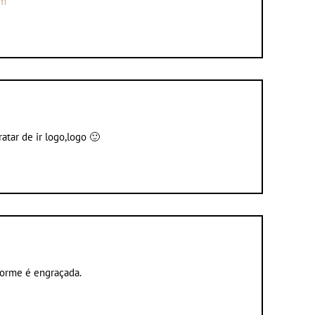
om
atar de ir logo,logo 🙂
norme é engraçada.