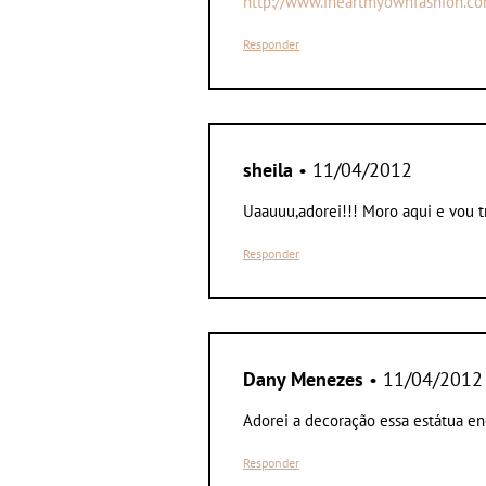
http://www.iheartmyownfashion.c
Responder
sheila
• 11/04/2012
Uaauuu,adorei!!! Moro aqui e vou tr
Responder
Dany Menezes
• 11/04/2012
Adorei a decoração essa estátua e
Responder