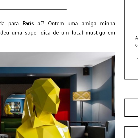
ada para
Paris
aí? Ontem uma amiga minha
e deu uma super dica de um local must-go em
A
c