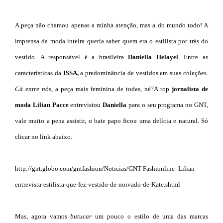
A peça não chamou apenas a minha atenção, mas a do mundo todo! A
imprensa da moda inteira queria saber quem era o estilista por trás do
vestido. A responsável é a brasileira
Daniella Helayel
. Entre as
características da
ISSA,
a predominância de vestidos em suas coleções.
Cá entre nós
, a peça mais feminina de todas, né?
A top
jornalista de
moda Lilian Pacce
entrevistou
Daniella
para o seu programa no GNT,
vale muito a pena assistir, o bate papo ficou uma delícia e natural. Só
clicar no link abaixo.
http://gnt.globo.com/gntfashion/Noticias/GNT-Fashionline–Lilian-
entrevista-estilista-que-fez-vestido-de-noivado-de-Kate.shtml
Mas, agora vamos
butucar
um pouco o estilo de uma das marcas