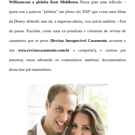
William
com a plebéia Kate
Middleton.
Pausa para uma reflexão –
quem usa a palavra “plebéia” em pleno séc XXI? que coisa mais filme
da Disney
démodé
, mas ok, a impressa aderiu, vou usá-la também – Fim
da pausa. Euzinha, como uma ex-jornalista e colunista de revista de
casamento que se preze (
Revista Inesquecível Casamento
, acessem o
site
www.revistacasamento.com.br
e comprem!), e curiosa por
natureza, estou adorando os comentários/ matérias/ documentários
dessa fase pré-matrimônio.