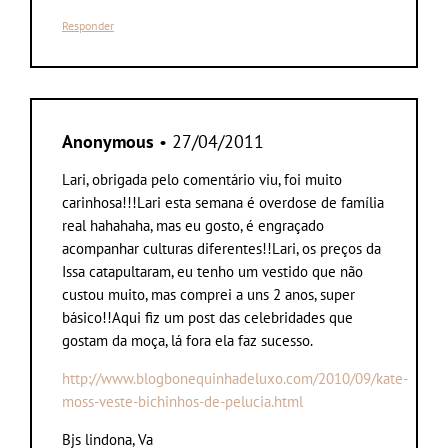
Responder
Anonymous
• 27/04/2011
Lari, obrigada pelo comentário viu, foi muito
carinhosa!!!Lari esta semana é overdose de família
real hahahaha, mas eu gosto, é engraçado
acompanhar culturas diferentes!!Lari, os preços da
Issa catapultaram, eu tenho um vestido que não
custou muito, mas comprei a uns 2 anos, super
básico!!Aqui fiz um post das celebridades que
gostam da moça, lá fora ela faz sucesso.
http://www.blogbonequinhadeluxo.com/2010/09/kate-
moss-veste-bichinhos-de-pelucia.html
Bjs lindona, Va