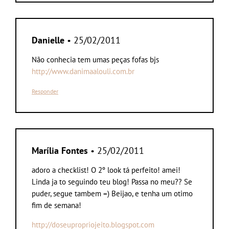
Danielle
• 25/02/2011
Não conhecia tem umas peças fofas bjs
http://www.danimaalouli.com.br
Responder
Marília Fontes
• 25/02/2011
adoro a checklist! O 2º look tá perfeito! amei!
Linda ja to seguindo teu blog! Passa no meu?? Se
puder, segue tambem =) Beijao, e tenha um otimo
fim de semana!
http://doseupropriojeito.blogspot.com