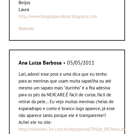
Beijos
Laura
http://www.blogdalaurabraz.blogspot.com
Responder
Ana Luiza Barbosa
• 05/05/2011
Lari, adorei esse post e uma dica que eu tenho
para as meninas que usam muita sapatilha ou até
mesmo um sapato mais "durinho" é a fita adesiva
para os pés da NEXCARE.É fácil de cortar, fácil de
retirar da pele… Eu vejo muitas meninas cheias de
esparadrapo e como é branco logo aparece, já esse
não aparece tanto porque ele é transparente!!
Achei ele no site:
http://solutions.3m.com.br/wps/portal/3M/pt_BR/NexcareBras