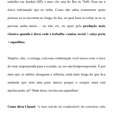
trabalho em Jundiaí (SP), e meu vôo saia do Rio às 7h40. Essa era a
única informação que eu tinha. Como não sabia exatamente quais
pessoas eu ia encontrar ao longo do dia, ou qual hora ia voltar, se eu ia
precisar andar muito – ou não, etc, eu optei pela
produção mais
clássica quando o dress code é trabalho: camisa social + calça preta
+ sapatilhas.
Simples, chic, e coringa, com essa combinação você nunca corre o risco
de estar inapropriada para a ocasião, ou
too much
emperequetada
. E por
mais que os saltões alonguem a silhueta, nada mais brega do que fica
andando que nem uma
pata manca
porque o scarpin mara está
machucando, né? Nada disso, invista nas sapatilhas!
Como diria Chanel:
“
o luxo tem de ser confortável, do contrário, não