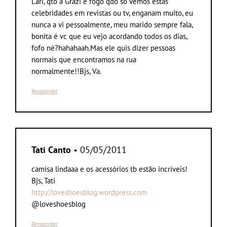
Lari, qto à Grazi é fogo qdo só vemos estas
celebridades em revistas ou tv, enganam muito, eu
nunca a vi pessoalmente, meu marido sempre fala,
bonita é vc que eu vejo acordando todos os dias,
fofo né?hahahaah.Mas ele quis dizer pessoas
normais que encontramos na rua
normalmente!!Bjs, Va.
Responder
Tati Canto
• 05/05/2011
camisa lindaaa e os acessórios tb estão incríveis!
Bjs, Tati
http://loveshoesblog.wordpress.com
@loveshoesblog
Responder