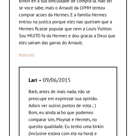
Birkin eh a sua dificuldade de compra-la. Nao sei
se voce sabe, mais o Arnault da LVMH tentou
comprar acoes da Hermes. E a familia Hermes
entrou na justica porque eles nao queiram que a
Hermes ficasse popular que nem a Louis Vuitton.
Sou MUITO fa da Hermes e dou gracas a Deus que
eles sairam das garras do Arnault.
Responder
Lari
• 09/06/2015
Barb, antes de mais nada, não se
preocupe em expressar sua opinião.
Adoro ver outros pontos de vista ; )
Bom, eu ainda acho que podemos
comparar sim, Moynat e Hermès, no
quesito qualidade. Eu tenho uma birkin
(inclusive estava com ela na hora) e