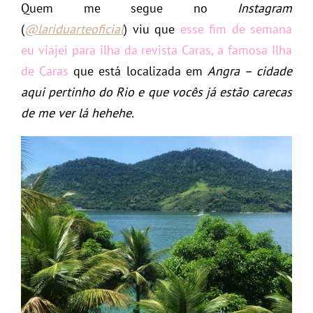
Quem me segue no
Instagram
(
@lariduarteoficial
) viu que
esse fim de semana
eu viajei para ilha da revista Caras, a famosa Ilha
de Caras
que está localizada em
Angra – cidade
aqui pertinho do Rio e que vocês já estão carecas
de me ver lá hehehe.