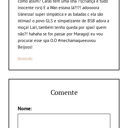
como assim? Caras tem uma ilha ?!(criança é tudo
inocente rsrs) E a Wan estava lá?!?! adoooora
Uánessa! super simpática e as baladas c ela são
ótimas! o povo GLS e simpatizante de BSB adora a
moça! Lari, também tenho queda por spas! quem
não?! hahaha se for passar por Maragoji eu vou
procurar esse spa O.O #mechamaqueeuvou
Beijoos!
Responder
Comente
Nome: