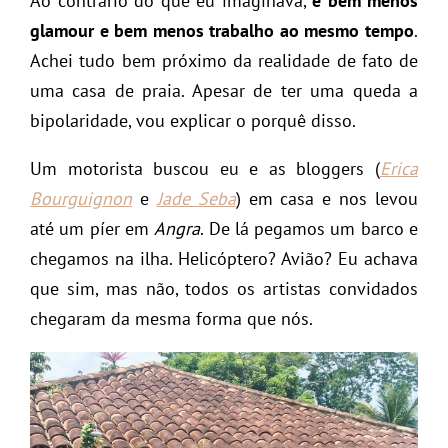
Ao contrário do que eu imaginava,
é bem menos
glamour e bem menos trabalho ao mesmo tempo
.
Achei tudo bem próximo da realidade de fato de
uma casa de praia. Apesar de ter uma queda a
bipolaridade, vou explicar o porquê disso.
Um motorista buscou eu e as bloggers (
Erica
Bourguignon
e
Jade Seba
) em casa e nos levou
até um píer em
Angra
. De lá pegamos um barco e
chegamos na ilha. Helicóptero? Avião? Eu achava
que sim, mas não, todos os artistas convidados
chegaram da mesma forma que nós.