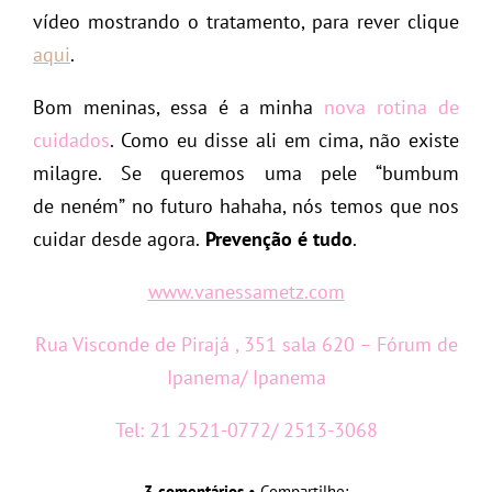
vídeo mostrando o tratamento, para rever clique
aqui
.
Bom meninas, essa é a minha
nova rotina de
cuidados
. Como eu disse ali em cima, não existe
milagre. Se queremos uma pele “bumbum
de neném” no futuro hahaha, nós temos que nos
cuidar desde agora.
Prevenção é tudo
.
www.vanessametz.com
Rua Visconde de Pirajá , 351 sala 620 – Fórum de
Ipanema/ Ipanema
Tel: 21 2521-0772/ 2513-3068
3 comentários
• Compartilhe: