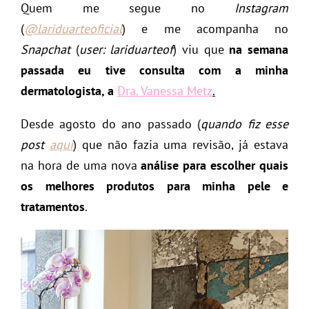
Quem me segue no
Instagram
(
@lariduarteoficial
) e me acompanha no
Snapchat
(
user: lariduarteof
) viu que
na semana
passada eu tive consulta com a minha
dermatologista, a
Dra. Vanessa Metz
.
Desde agosto do ano passado (
quando fiz esse
post
aqui
) que não fazia uma revisão, já estava
na hora de uma nova
análise para escolher quais
os melhores produtos para minha pele e
tratamentos
.