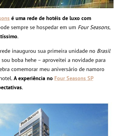
sons
é uma rede de hotéis de luxo com
pode sempre se hospedar em um
Four Seasons
,
ltíssimo
.
 rede inaugurou sua primeira unidade no
Brasil
o sou boba hehe – aproveitei a novidade para
quebra comemorar meu aniversário de namoro
hotel.
A experiência no
Four Seasons SP
ectativas
.