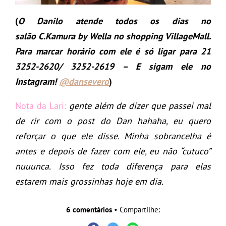
(
O Danilo atende todos os dias no
salão C.Kamura by Wella no shopping VillageMall.
Para marcar horário com ele é só ligar para 21
3252-2620/ 3252-2619 – E sigam ele no
Instagram!
@dansevero
)
Nota da Lari:
gente além de dizer que passei mal
de rir com o post do Dan hahaha, eu quero
reforçar o que ele disse. Minha sobrancelha é
antes e depois de fazer com ele, eu não “cutuco”
nuuunca. Isso fez toda diferença para elas
estarem mais grossinhas hoje em dia.
6 comentários
• Compartilhe: