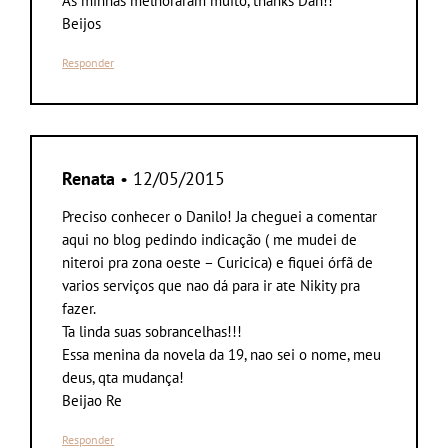
As minhas melhoraram muito, thanks Dan!!
Beijos
Responder
Renata
• 12/05/2015
Preciso conhecer o Danilo! Ja cheguei a comentar
aqui no blog pedindo indicação ( me mudei de
niteroi pra zona oeste – Curicica) e fiquei órfã de
varios serviços que nao dá para ir ate Nikity pra
fazer.
Ta linda suas sobrancelhas!!!
Essa menina da novela da 19, nao sei o nome, meu
deus, qta mudança!
Beijao Re
Responder