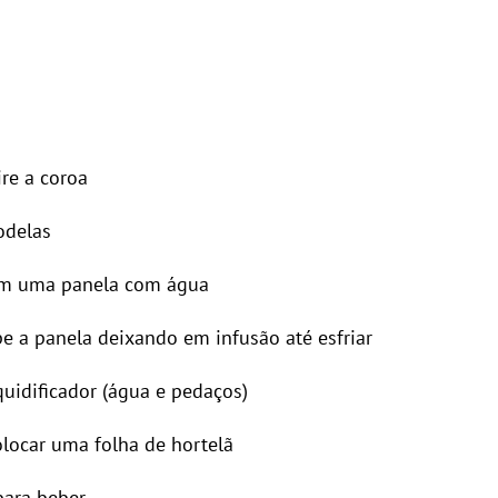
ire a coroa
odelas
 em uma panela com água
mpe a panela deixando em infusão até esfriar
uidificador (água e pedaços)
locar uma folha de hortelã
para beber