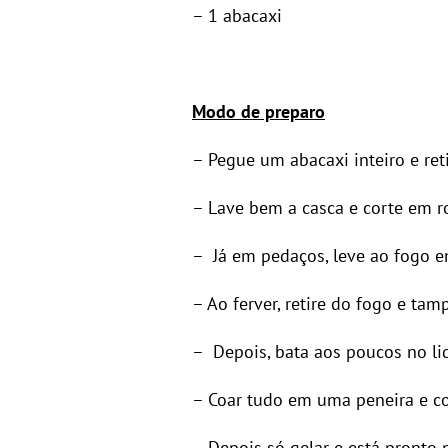
– 1 abacaxi
Modo de preparo
– Pegue um abacaxi inteiro e ret
– Lave bem a casca e corte em r
– Já em pedaços, leve ao fogo
– Ao ferver, retire do fogo e ta
– Depois, bata aos poucos no liq
– Coar tudo em uma peneira e co
– Depois só gelar e está pronto 