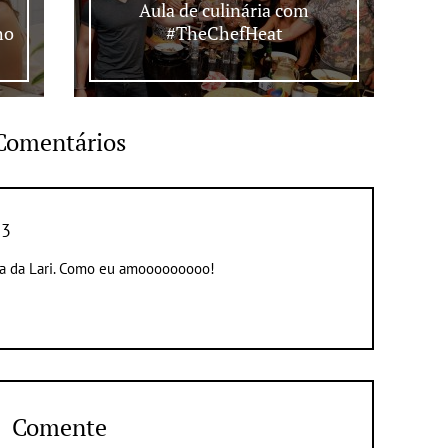
Aula de culinária com
ho
#TheChefHeat
Comentários
13
oga da Lari. Como eu amooooooooo!
Comente