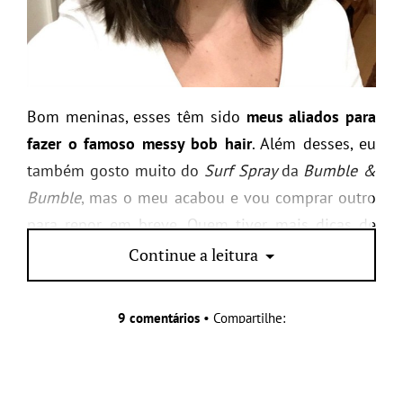
Bom meninas, esses têm sido
meus aliados para
fazer o famoso messy bob hair
. Além desses, eu
também gosto muito do
Surf Spray
da
Bumble &
Bumble
, mas o meu acabou e vou comprar outro
para repor em breve. Quem tiver mais dicas de
produtinho para ajudar no babyliss só falar, viu?
Continue a leitura
9 comentários
• Compartilhe:
Aproveite para ler também: