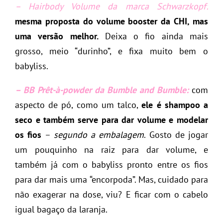
– Hairbody Volume da marca Schwarzkopf:
mesma proposta do volume booster da CHI, mas
uma versão melhor.
Deixa o fio ainda mais
grosso, meio “durinho”, e fixa muito bem o
babyliss.
– BB Prêt-à-powder da Bumble and Bumble:
com
aspecto de pó, como um talco,
ele é shampoo a
seco e também serve para dar volume e modelar
os fios
–
segundo a embalagem
. Gosto de jogar
um pouquinho na raiz para dar volume, e
também já com o babyliss pronto entre os fios
para dar mais uma “encorpoda”. Mas, cuidado para
não exagerar na dose, viu? E ficar com o cabelo
igual bagaço da laranja.