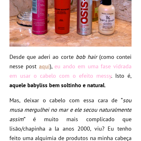
Desde que aderi ao corte
bob hair
(como contei
nesse post
aqui
),
eu ando em uma fase vidrada
em usar o cabelo com o efeito messy
. Isto é,
aquele babyliss bem soltinho e natural
.
Mas, deixar o cabelo com essa cara de “
sou
musa
mergulhei no mar e ele secou naturalmente
assim
” é muito mais complicado que
lisão/chapinha a la anos 2000, viu? Eu tenho
feito uma alquimia de produtos na minha cabeça