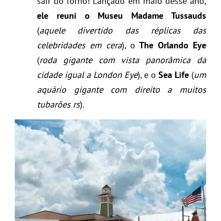
sair do forno! Lançado em maio desse ano,
ele reuni o Museu Madame Tussauds
(
aquele divertido das réplicas das
celebridades em cera
), o
The Orlando Eye
(
roda gigante com vista panorâmica da
cidade igual a London Eye
), e o
Sea Life
(
um
aquário gigante com direito a muitos
tubarões rs
).