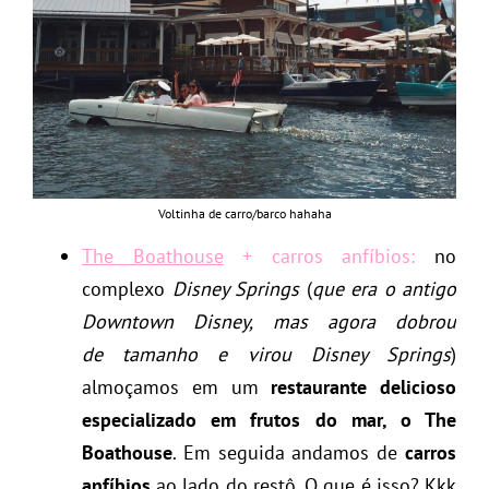
Voltinha de carro/barco hahaha
The Boathouse
+ carros anfíbios:
no
complexo
Disney Springs
(
que era o antigo
Downtown Disney, mas agora dobrou
de tamanho e virou Disney Springs
)
almoçamos em um
restaurante delicioso
especializado em frutos do mar, o The
Boathouse
. Em seguida andamos de
carros
anfíbios
ao lado do restô. O que é isso? Kkk