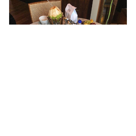
Primeiro pela estrutura.
O quarto era amplo, com
uma decoração minimalista mas super
aconchegante (o que é fundamental), e ainda era
todo moderno.
O atendimento como de costume
incrível
, todos os funcionários educados e