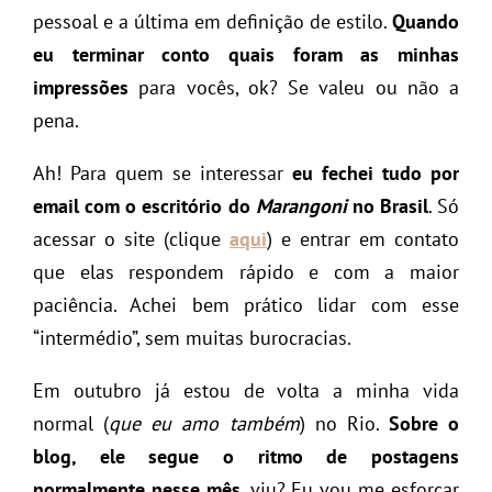
pessoal e a última em definição de estilo.
Quando
eu terminar conto quais foram as minhas
impressões
para vocês, ok? Se valeu ou não a
pena.
Ah! Para quem se interessar
eu fechei tudo por
email com o escritório do
Marangoni
no Brasil
. Só
acessar o site (clique
aqui
) e entrar em contato
que elas respondem rápido e com a maior
paciência. Achei bem prático lidar com esse
“intermédio”, sem muitas burocracias.
Em outubro já estou de volta a minha vida
normal (
que eu amo também
) no Rio.
Sobre o
blog, ele segue o ritmo de postagens
normalmente nesse mês
, viu? Eu vou me esforçar