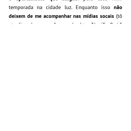
temporada na cidade luz. Enquanto isso
não
deixem de me acompanhar nas mídias socais
(tô
atualizando sempre!) ou na hashtag “
LariEmParis
”.
Bisous,
Lari
Continue a leitura
18 comentários
• Compartilhe:
Aproveite para ler também: