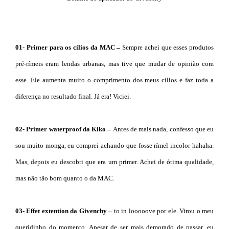
01- Primer para os cílios da MAC –
Sempre achei que esses produtos
pré-rímeis eram lendas urbanas, mas tive que mudar de opinião com
esse. Ele aumenta muito o comprimento dos meus cílios e faz toda a
diferença no resultado final. Já era! Viciei.
02- Primer waterproof da Kiko –
Antes de mais nada, confesso que eu
sou muito monga, eu comprei achando que fosse rímel incolor hahaha.
Mas, depois eu descobri que era um primer. Achei de ótima qualidade,
mas não tão bom quanto o da MAC.
03- Effet extention da Givenchy –
to in looooove por ele. Virou o meu
queridinho do momento. Apesar de ser mais demorado de passar, eu