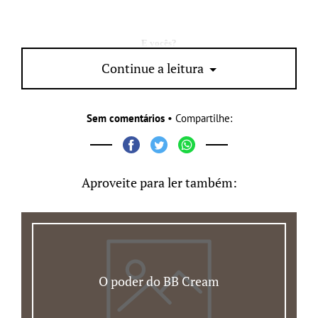
E vocês?
Continue a leitura
Alguma dica de rímel?
Sem comentários
• Compartilhe:
Aproveite para ler também:
O poder do BB Cream