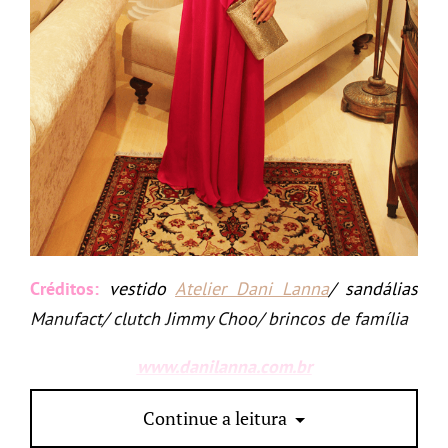
Créditos:
vestido
Atelier Dani Lanna
/ sandálias
Manufact/ clutch Jimmy Choo/ brincos de família
www.danilanna.com.br
PS:
o que acharam do vestido? Me contem : )
Continue a leitura