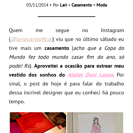
03/11/2014 • Por
Lari
•
Casamento
•
Moda
Quem me segue no Instagram
(
@lariduarteoficial
) viu que no último sábado eu
tive mais um
casamento
(
acho que a Copa do
Mundo fez todo mundo casar fim do ano, só
pode! Rs
).
Aproveitei a ocasião para estrear meu
vestido dos sonhos do
Atelier Dani Lanna
. Por
sinal, o post de hoje é para falar do trabalho
dessa incrível designer que eu conheci há pouco
tempo.