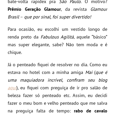
bate-volta rapidex pra
São Paulo
. O motivo?
Prêmio Geração Glamour
, da revista
Glamour
Brasil
–
que por sinal, foi super divertido!
Para ocasião, eu escolhi um vestido longo de
renda preto da
Fabulous Agilitá
, aquele “básico”
mas super elegante, sabe? Não tem moda e é
chique.
Já o penteado fiquei de resolver no dia. Como eu
estava no hotel com a minha amiga
Mai
(
que é
uma maquiadora incrível, confiram seu blog
aqui
), eu fiquei com preguiça de ir pro salão de
beleza fazer só penteado etc. Assim, eu decidi
fazer o meu bom e velho penteado que me salva
na preguiça falta de tempo:
rabo de cavalo