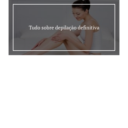
Tudo sobre depilação definitiva
Como fazer coque
rosquinha?
20/06/2013 • Por
Lari
•
Beleza