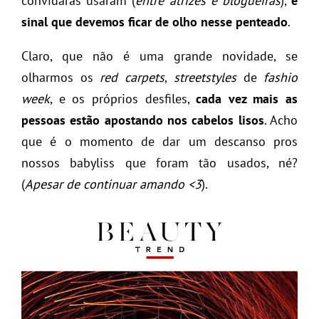
convidaras usaram (
entre atrizes e blogueiras
),
é
sinal que devemos ficar de olho nesse penteado
.
Claro, que não é uma grande novidade, se
olharmos os
red carpets
,
streetstyles
de
fashio
week
, e os próprios desfiles,
cada vez mais as
pessoas estão apostando nos cabelos lisos
. Acho
que é o momento de dar um descanso pros
nossos babyliss que foram tão usados, né?
(
Apesar de continuar amando <3
).