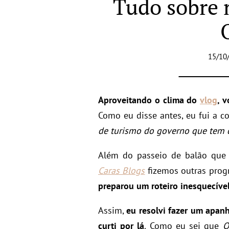
Tudo sobre 
15/10
Aproveitando o clima do
vlog
, 
Como eu disse antes, eu fui a c
de turismo do governo que tem c
Além do passeio de balão que j
Caras Blogs
fizemos outras prog
preparou um roteiro inesquecíve
Assim,
eu resolvi fazer um apan
curti por lá
. Como eu sei que
O