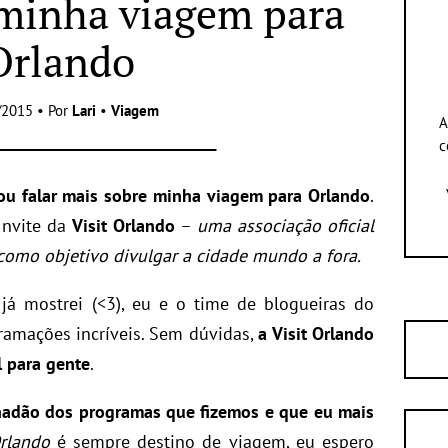
minha viagem para
Orlando
/2015 • Por
Lari
•
Viagem
A
c
vou falar mais sobre minha viagem para Orlando
.
onvite da
Visit Orlando
–
uma associação oficial
omo objetivo divulgar a cidade mundo a fora.
á mostrei (<3), eu e o time de blogueiras do
ramações incríveis. Sem dúvidas,
a Visit Orlando
l para gente
.
hadão dos programas que fizemos e que eu mais
rlando
é sempre destino de viagem, eu espero