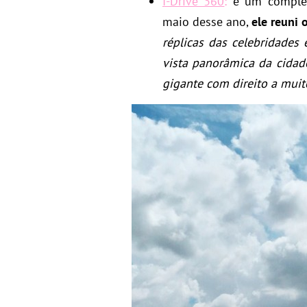
I-Drive 360
:
é um complex
maio desse ano,
ele reuni
réplicas das celebridades
vista panorâmica da cidad
gigante com direito a muit