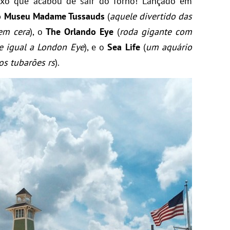
o que acabou de sair do forno! Lançado em
 o Museu Madame Tussauds
(
aquele divertido das
 em cera
), o
The Orlando Eye
(
roda gigante com
e igual a London Eye
), e o
Sea Life
(
um aquário
os tubarões rs
).