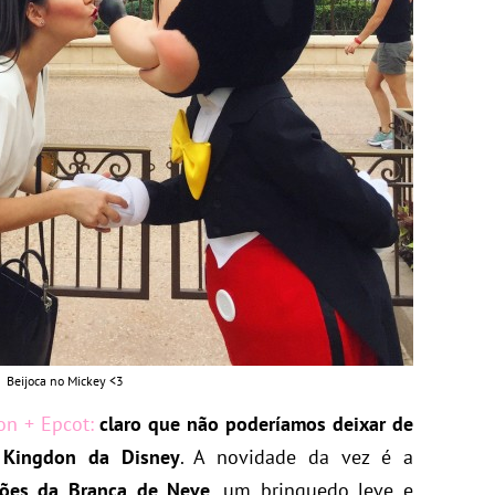
Beijoca no Mickey <3
on + Epcot:
claro que não poderíamos deixar de
 Kingdon da Disney
. A novidade da vez é a
ões da Branca de Neve
, um brinquedo leve e