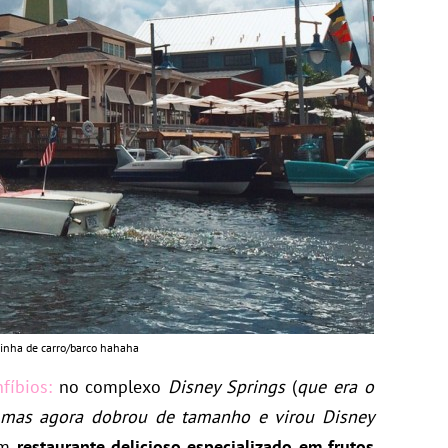
tinha de carro/barco hahaha
fíbios:
no complexo
Disney Springs
(
que era o
 mas agora dobrou de tamanho e virou Disney
um
restaurante delicioso especializado em frutos