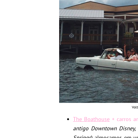
Vol
The Boathouse
+ carros an
antigo Downtown Disney,
Springs
) almoçamos em 