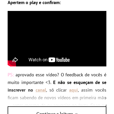
Apertem o play e confiram:
PS:
aprovado esse vídeo? O feedback de vocês é
muito importante <3.
E não se esqueçam de se
inscrever no
canal
, só clicar
aqui
, assim vocês
ficam sabendo de novos vídeos em primeira mão
–
antes mesmo de eu anunciar no Insta, Snap ou
aqui mesmo no blog rs
.
Continue a leitura