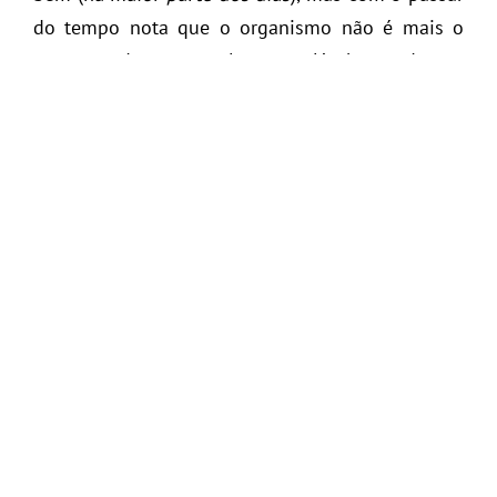
do tempo nota que o organismo não é mais o
mesmo e de repente elas estão lá, chamando sua
atenção:
as celulites
.
Porque existem pessoas obesas sem celulite e
pessoas magras com celulite?
Existe uma lógica
ou seria uma maldição? Segundo artigo
publicado no
J Am Acad Dermatology
, a celulite