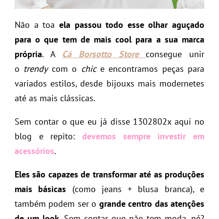
Não a toa
ela passou todo esse olhar aguçado
para o que tem de mais cool para a sua marca
própria
. A
Cá Borsotto Store
consegue unir
o
trendy
com o
chic
e encontramos peças para
variados estilos, desde bijouxs mais modernetes
até as mais clássicas.
Sem contar o que eu já disse 1302802x aqui no
blog e repito:
devemos sempre investir em
acessórios
.
Eles são capazes de transformar até as produções
mais básicas
(como jeans + blusa branca), e
também podem ser o
grande centro das atenções
de um look
. Sem contar que não tem moda, né?