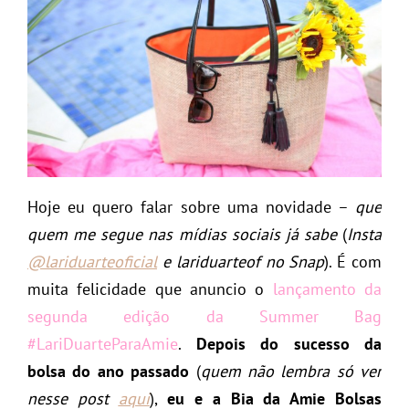
Hoje eu quero falar sobre uma novidade –
que
quem me segue nas mídias sociais já sabe
(
Insta
@lariduarteoficial
e lariduarteof no Snap
). É com
muita felicidade que anuncio o
lançamento da
segunda edição da Summer Bag
#LariDuarteParaAmie
.
Depois do sucesso da
bolsa do ano passado
(
quem não lembra só ver
nesse post
aqui
),
eu e a Bia da Amie Bolsas