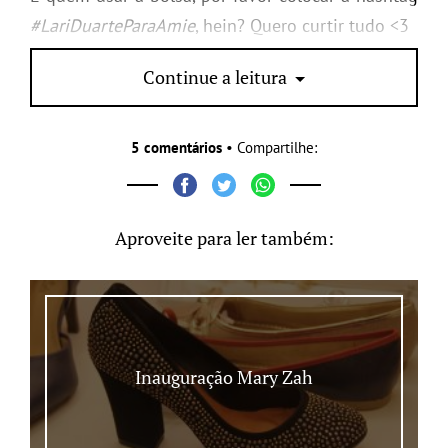
#LariDuarteParaAmie
, hein? Quero curtir tudo <3
www.shoplixmix.com.br
Continue a leitura
5 comentários
• Compartilhe:
Aproveite para ler também:
Inauguração Mary Zah