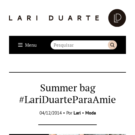
Menu
Summer bag
#LariDuarteParaAmie
04/12/2014 • Por
Lari
•
Moda