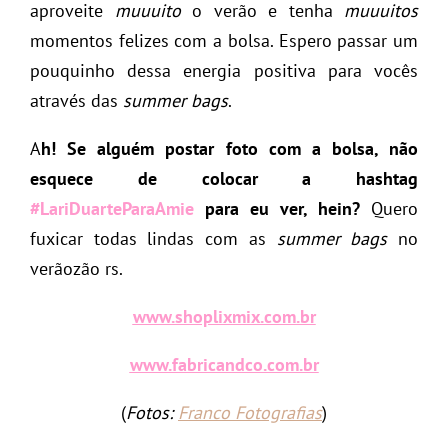
aproveite
muuuito
o verão e tenha
muuuitos
momentos felizes com a bolsa. Espero passar um
pouquinho dessa energia positiva para vocês
através das
summer bags
.
A
h! Se alguém postar foto com a bolsa, não
esquece de colocar a hashtag
#LariDuarteParaAmie
para eu ver, hein?
Quero
fuxicar todas lindas com as
summer bags
no
verãozão rs.
www.shoplixmix.com.br
www.fabricandco.com.br
(
Fotos:
Franco Fotografias
)