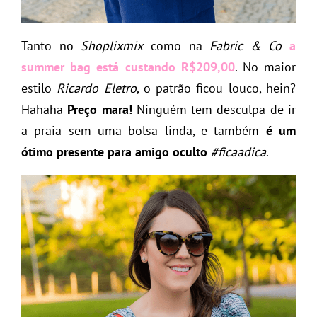
Tanto no
Shoplixmix
como na
Fabric & Co
a
summer bag está custando R$209,00
. No maior
estilo
Ricardo Eletro
, o patrão ficou louco, hein?
Hahaha
Preço mara!
Ninguém tem desculpa de ir
a praia sem uma bolsa linda, e também
é um
ótimo presente para amigo oculto
#ficaadica
.