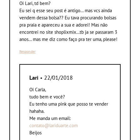
Oi Lari, td bem?
Eu sei q esse seu post é antigo… mas vcs ainda
vendem dessa bolsa?? Eu tava procurando bolsas
pra praia e apareceu a sua e adorei! Mas não
encontrei no site shoplixmix…tb ja se passaram 3
anos… mas me diz como faço pra ter uma, please!
Responder
Lari
• 22/01/2018
Oi Carla,
tudo bem e você?
Eu tenho uma pink que posso te vender
hahaha.
Me manda um email:
contato@lariduarte.com
Beijos