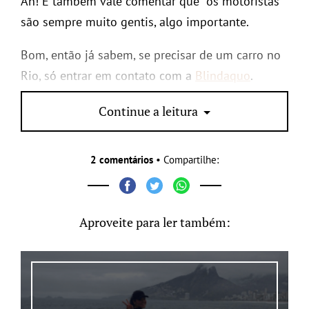
Ah! E também vale comentar que os motoristas
são sempre muito gentis, algo importante.
Bom, então já sabem, se precisar de um carro no
Rio, só entrar em contato com a
Blindaquo
.
www.blindaquo.com.br
| (21) 3825-2222
Continue a leitura
2 comentários
• Compartilhe:
Aproveite para ler também: