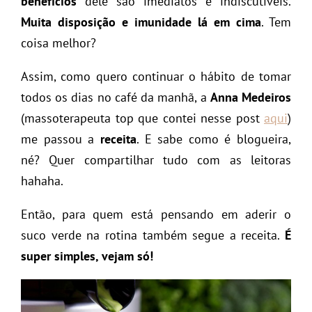
benefícios
dele são imediatos e indiscutíveis.
Muita disposição e imunidade lá em cima
. Tem
coisa melhor?
Assim, como quero continuar o hábito de tomar
todos os dias no café da manhã, a
Anna Medeiros
(massoterapeuta top que contei nesse post
aqui
)
me passou a
receita
. E sabe como é blogueira,
né? Quer compartilhar tudo com as leitoras
hahaha.
Então, para quem está pensando em aderir o
suco verde na rotina também segue a receita.
É
super simples, vejam só!