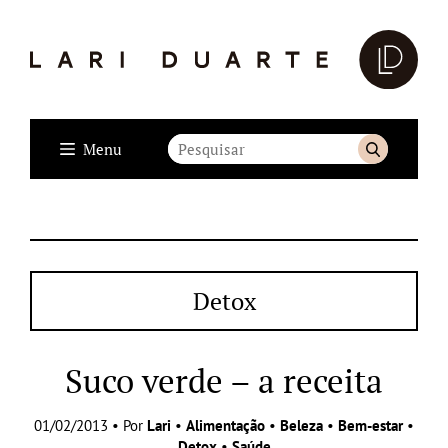
Menu
Detox
Suco verde – a receita
01/02/2013 • Por
Lari
•
Alimentação
•
Beleza
•
Bem-estar
•
Detox
•
Saúde