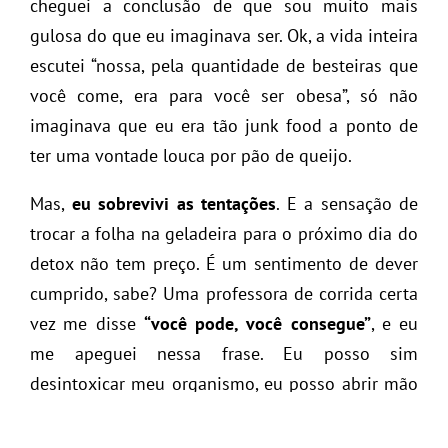
cheguei a conclusão de que sou muito mais
gulosa do que eu imaginava ser. Ok, a vida inteira
escutei “nossa, pela quantidade de besteiras que
você come, era para você ser obesa”, só não
imaginava que eu era tão junk food a ponto de
ter uma vontade louca por pão de queijo.
Mas,
eu sobrevivi as tentações
. E a sensação de
trocar a folha na geladeira para o próximo dia do
detox não tem preço. É um sentimento de dever
cumprido, sabe? Uma professora de corrida certa
vez me disse
“você pode, você consegue”
, e eu
me apeguei nessa frase. Eu posso sim
desintoxicar meu organismo, eu posso abrir mão
por 7 dias desses alimentos que não contribuem
nada a minha saúde, e eu vou conseguir. Como