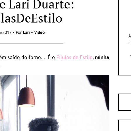
e Lari Duarte:
ulasDeEstilo
3/2017 • Por
Lari
•
Vídeo
A
c
cém saído do forno…. É o
Pílulas de Estilo
,
minha
.