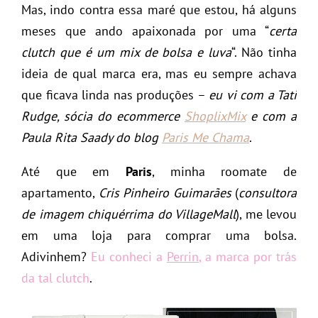
Mas, indo contra essa maré que estou, há alguns
meses que ando apaixonada por uma “
certa
clutch que é um mix de bolsa e luva
“. Não tinha
ideia de qual marca era, mas eu sempre achava
que ficava linda nas produções –
eu vi com a Tati
Rudge, sócia do ecommerce
ShoplixMix
e com a
Paula Rita Saady do blog
Paris Me Chama
.
Até que em
Paris
, minha roomate de
apartamento,
Cris Pinheiro Guimarães
(
consultora
de imagem chiquérrima do VillageMall
), me levou
em uma loja para comprar uma bolsa.
Adivinhem?
Eu conheci a
Perrin
, a marca por trás
da tal clutch
.