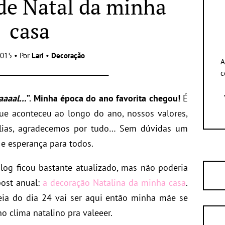
de Natal da minha
casa
015 • Por
Lari
•
Decoração
A
c
taaaal…
”. Minha época do ano favorita chegou!
É
e aconteceu ao longo do ano, nossos valores,
lias, agradecemos por tudo… Sem dúvidas um
e esperança para todos.
log ficou bastante atualizado, mas não poderia
post anual:
a decoração Natalina da minha casa
.
ceia do dia 24 vai ser aqui então minha mãe se
o clima natalino pra valeeer.