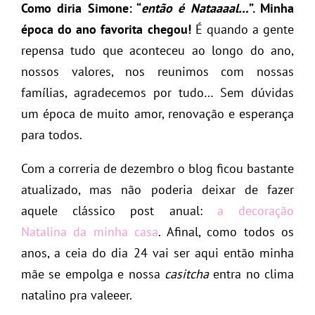
Como diria Simone: “
então é Nataaaal…
”. Minha
época do ano favorita chegou!
É quando a gente
repensa tudo que aconteceu ao longo do ano,
nossos valores, nos reunimos com nossas
famílias, agradecemos por tudo… Sem dúvidas
um época de muito amor, renovação e esperança
para todos.
Com a correria de dezembro o blog ficou bastante
atualizado, mas não poderia deixar de fazer
aquele clássico post anual:
a decoração
Natalina da minha casa
. Afinal, como todos os
anos, a ceia do dia 24 vai ser aqui então minha
mãe se empolga e nossa
casitcha
entra no clima
natalino pra valeeer.