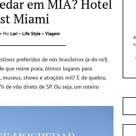
edar em MIA? Hotel
st Miami
• Por
Lari
•
Life Style
•
Viagem
A
c
inos preferidos de nós brasileiros (a-do-ro!).
e que reúne praia, ótimos lugares para
, museus, shows e atrações mil? E de quebra,
 7h de vôo direto de SP. Ou seja, um roteiro