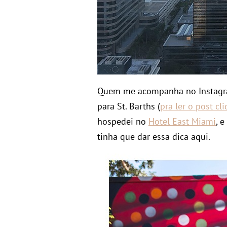
Quem me acompanha no Instagr
para St. Barths (
pra ler o post cl
hospedei no
Hotel East Miami
, 
tinha que dar essa dica aqui.