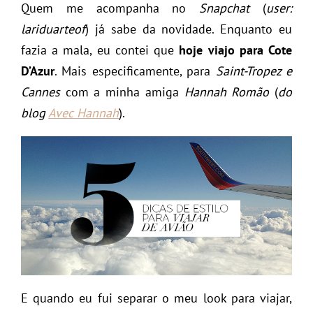
Quem me acompanha no
Snapchat
(
user:
lariduarteof
) já sabe da novidade. Enquanto eu
fazia a mala, eu contei que
hoje viajo para Cote
D’Azur
. Mais especificamente, para
Saint-Tropez e
Cannes
com a minha amiga
Hannah Romão
(
do
blog
Avec Hannah
).
E quando eu fui separar o meu look para viajar,