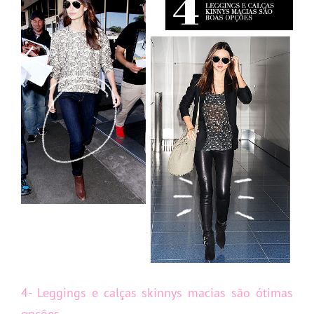
4- Leggings e calças skinnys macias são ótimas
opções