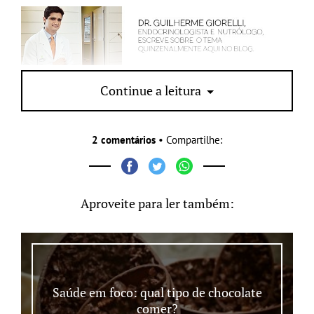
www.giorelli.com.br
Continue a leitura
2 comentários
• Compartilhe:
Aproveite para ler também:
Saúde em foco: qual tipo de chocolate
comer?