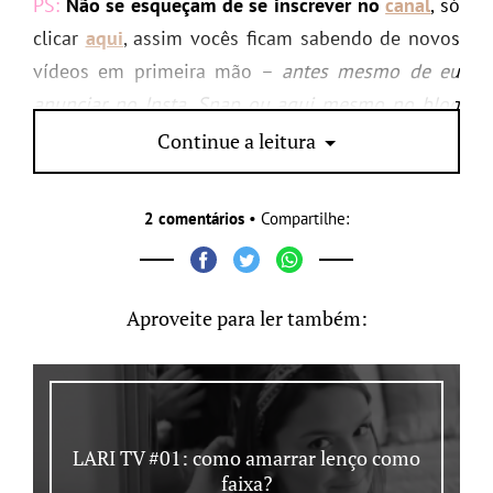
PS:
Não se esqueçam de se inscrever no
canal
, só
clicar
aqui
, assim vocês ficam sabendo de novos
vídeos em primeira mão –
antes mesmo de eu
anunciar no Insta, Snap ou aqui mesmo no blog
rs
.
Continue a leitura
2 comentários
• Compartilhe:
Aproveite para ler também:
LARI TV #01: como amarrar lenço como
faixa?