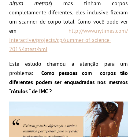
altura metros
) mas tinham corpos
completamente diferentes, eles inclusive fizeram
um scanner de corpo total. Como você pode ver
em
http://www.nytimes.com/
interactive/projects/cp/
summer-of-science-
2015/latest/
bmi
Este estudo chamou a atenção para um
problema:
Como pessoas com corpos tão
diferentes podem ser enquadradas nos mesmos
“rótulos “ de IMC ?