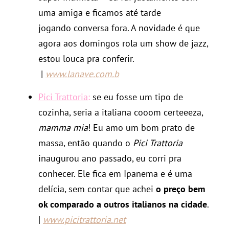
uma amiga e ficamos até tarde
jogando conversa fora. A novidade é que
agora aos domingos rola um show de jazz,
estou louca pra conferir.
|
www.lanave.com.b
Pici Trattoria
:
se eu fosse um tipo de
cozinha, seria a italiana cooom certeeeza,
mamma mia
! Eu amo um bom prato de
massa, então quando o
Pici Trattoria
inaugurou ano passado, eu corri pra
conhecer. Ele fica em Ipanema e é uma
delícia, sem contar que achei
o preço bem
ok comparado a outros italianos na cidade
.
|
www.picitrattoria.net