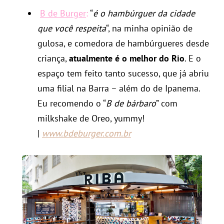
B de Burger
:
“
é o hambúrguer da cidade
que você respeita
“, na minha opinião de
gulosa, e comedora de hambúrgueres desde
criança,
atualmente é o melhor do Rio
. E o
espaço tem feito tanto sucesso, que já abriu
uma filial na Barra – além do de Ipanema.
Eu recomendo o “
B de bárbaro
” com
milkshake de Oreo, yummy!
|
www.bdeburger.com.br