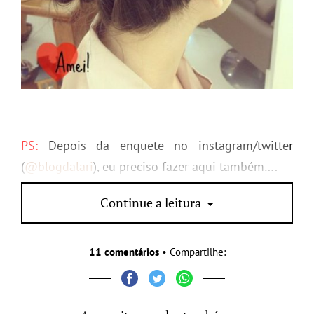
PS:
Depois da enquete no instagram/twitter
(
@blogdalari
), eu preciso fazer aqui também….
E afinal,
LOVE or HATE it?
Continue a leitura
11 comentários
• Compartilhe: