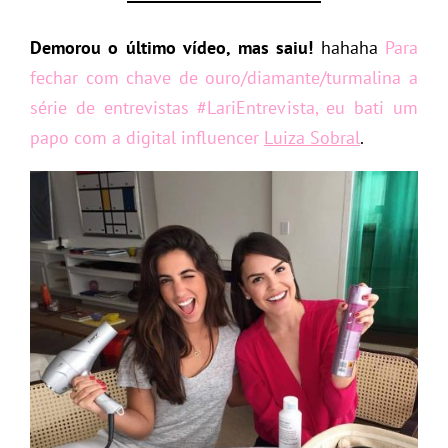
Demorou o último vídeo, mas saiu!
hahaha
Para
fechar com chave de ouro/diamante/turmalina a
série de entrevistas #LariEntrevista, eu bati um
papo com a digital influencer
Luiza Sobral
.