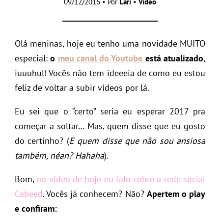
09/12/2016 • Por
Lari
•
Vídeo
Olá meninas, hoje eu tenho uma novidade MUITO
especial:
o
meu canal do Youtube
está atualizado
,
iuuuhul! Vocês não tem ideeeia de como eu estou
feliz de voltar a subir vídeos por lá.
Eu sei que o “certo” seria eu esperar 2017 pra
começar a soltar… Mas, quem disse que eu gosto
do certinho? (
E quem disse que não sou ansiosa
também, néan? Hahaha
).
Bom,
no vídeo de hoje eu falo sobre a rede social
Cabeed
. Vocês já conhecem? Não?
Apertem o play
e confiram: