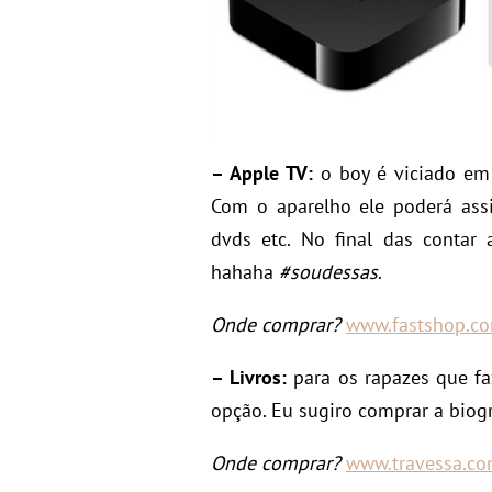
– Apple TV:
o boy é viciado em 
Com o aparelho ele poderá assi
dvds etc. No final das contar
hahaha
#soudessas
.
Onde comprar?
www.fastshop.co
– Livros:
para os rapazes que fa
opção. Eu sugiro comprar a biogr
Onde comprar?
www.travessa.co