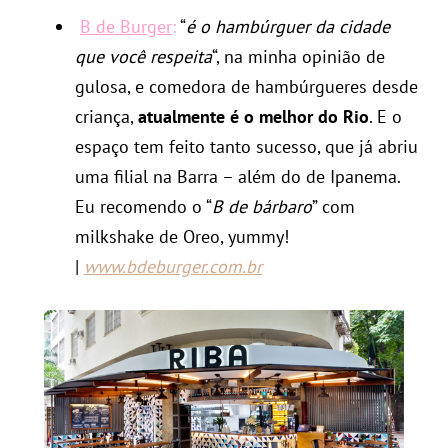
B de Burger
:
“
é o hambúrguer da cidade
que você respeita
“, na minha opinião de
gulosa, e comedora de hambúrgueres desde
criança,
atualmente é o melhor do Rio
. E o
espaço tem feito tanto sucesso, que já abriu
uma filial na Barra – além do de Ipanema.
Eu recomendo o “
B de bárbaro
” com
milkshake de Oreo, yummy!
|
www.bdeburger.com.br