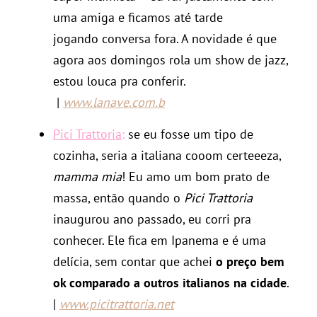
uma amiga e ficamos até tarde
jogando conversa fora. A novidade é que
agora aos domingos rola um show de jazz,
estou louca pra conferir.
|
www.lanave.com.b
Pici Trattoria
:
se eu fosse um tipo de
cozinha, seria a italiana cooom certeeeza,
mamma mia
! Eu amo um bom prato de
massa, então quando o
Pici Trattoria
inaugurou ano passado, eu corri pra
conhecer. Ele fica em Ipanema e é uma
delícia, sem contar que achei
o preço bem
ok comparado a outros italianos na cidade
.
|
www.picitrattoria.net