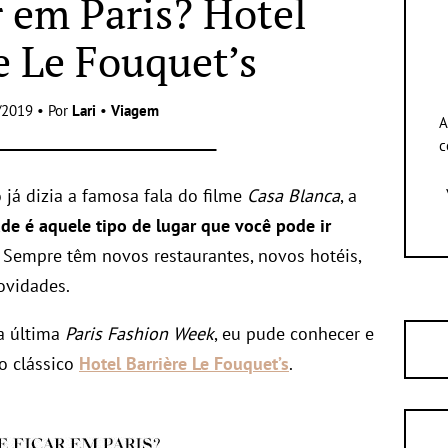
r em Paris? Hotel
e Le Fouquet’s
/2019 • Por
Lari
•
Viagem
A
c
o já dizia a famosa fala do filme
Casa Blanca
, a
ade é aquele tipo de lugar que você pode ir
. Sempre têm novos restaurantes, novos hotéis,
ovidades.
a última
Paris Fashion Week
, eu pude conhecer e
o clássico
Hotel Barrière Le Fouquet’s
.