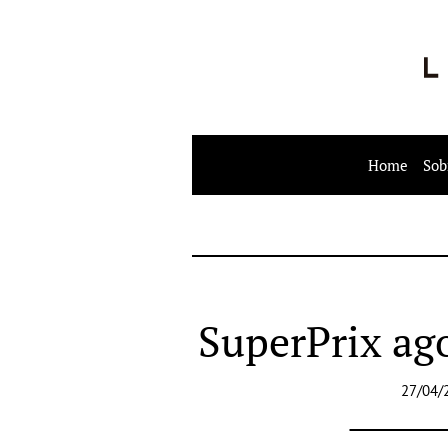
Home
Sob
SuperPrix ag
27/04/