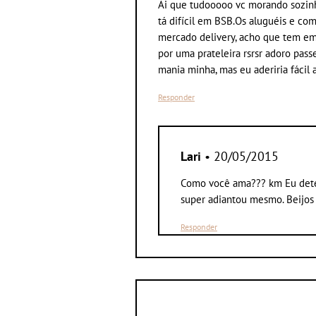
Ai que tudooooo vc morando sozinh
tá difícil em BSB.Os aluguéis e com
mercado delivery, acho que tem em 
por uma prateleira rsrsr adoro passe
mania minha, mas eu aderiria fácil a
Responder
Lari
• 20/05/2015
Como você ama??? km Eu dete
super adiantou mesmo. Beijos
Responder