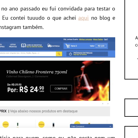
 no ano passado eu fui convidada para testar o
? Eu contei tuuudo o que achei
aqui
no blog e
Instagram também.
A
c
tícia para quem, como eu, não gosta nem um