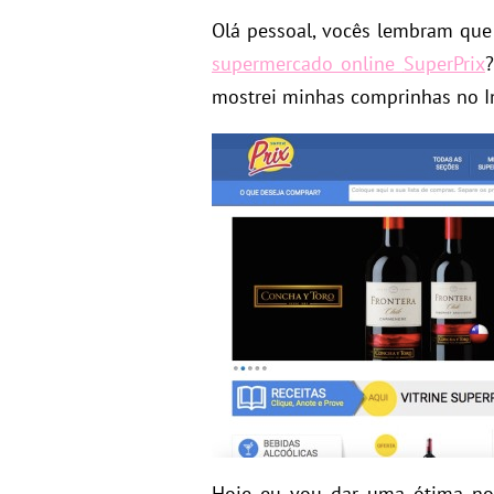
Olá pessoal, vocês lembram que
supermercado online
SuperPrix
mostrei minhas comprinhas no 
Hoje eu vou dar uma ótima no