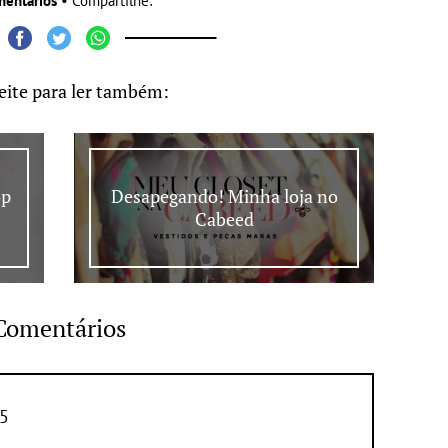
mentários
• Compartilhe:
eite para ler também:
op
Desapegando! Minha loja no
Cabeed
Comentários
5