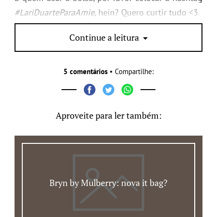
#LariDuarteParaAmie
, hein? Quero curtir tudo <3
www.shoplixmix.com.br
Continue a leitura
5 comentários
• Compartilhe:
Aproveite para ler também:
Bryn by Mulberry: nova it bag?