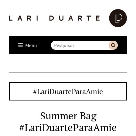
Menu
#LariDuarteParaAmie
Summer Bag
#LariDuarteParaAmie