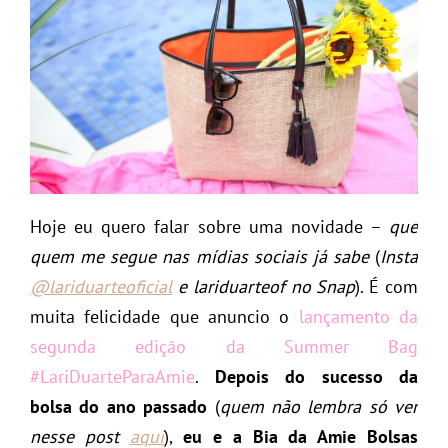
Hoje eu quero falar sobre uma novidade –
que
quem me segue nas mídias sociais já sabe
(
Insta
@lariduarteoficial
e lariduarteof no Snap
). É com
muita felicidade que anuncio o
lançamento da
segunda edição da Summer Bag
#LariDuarteParaAmie
.
Depois do sucesso da
bolsa do ano passado
(
quem não lembra só ver
nesse post
aqui
),
eu e a Bia da Amie Bolsas