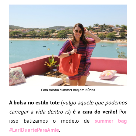
Com minha summer bag em Búzios
A bolsa no estilo tote
(
vulgo aquele que podemos
carregar a vida dentro rs
)
é a cara do verão!
Por
isso batizamos o modelo de
summer bag
#LariDuarteParaAmie
.