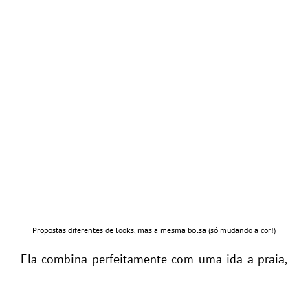
Propostas diferentes de looks, mas a mesma bolsa (só mudando a cor!)
Ela combina perfeitamente com uma ida a praia,
academia, almoço com amigas,
happy-hour
… Juro
que não é opinião de “mãe-coruja” rs,
é o tipo de