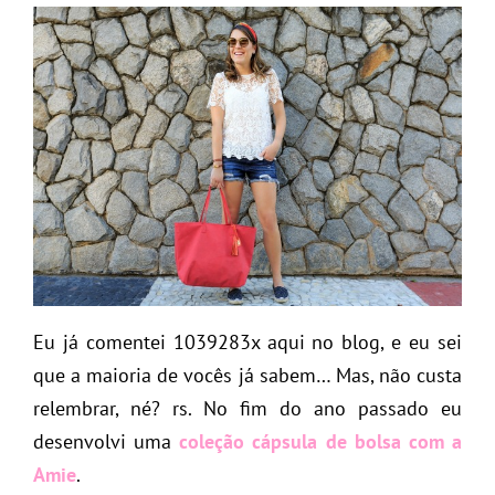
Eu já comentei 1039283x aqui no blog, e eu sei
que a maioria de vocês já sabem… Mas, não custa
relembrar, né? rs. No fim do ano passado eu
desenvolvi uma
coleção cápsula de bolsa com a
Amie
.