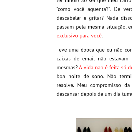
ter filhos! Só sei que meu car
“como você aguenta?”. De ver
descabelar e gritar? Nada diss
passam pela mesma situação, e
exclusivo para você
.
Teve uma época que eu não co
caixas de email não estavam 
mesmas?
A vida não é feita só 
boa noite de sono. Não term
resolve. Meu compromisso da 
descansar depois de um dia tum