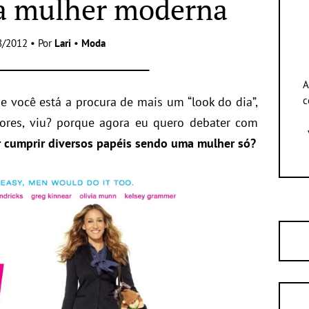
a mulher moderna
8/2012 • Por
Lari
•
Moda
A
e você está a procura de mais um “look do dia”,
c
iores, viu? porque agora eu quero debater com
 cumprir diversos papéis sendo uma mulher só?