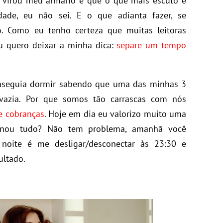
ro virou meu armário e que o que mais escuto é
dade, eu não sei. E o que adianta fazer, se
o. Como eu tenho certeza que muitas leitoras
u quero deixar a minha dica:
separe um tempo
nseguia dormir sabendo que uma das minhas 3
vazia. Por que somos tão carrascas com nós
de cobranças
. Hoje em dia eu valorizo muito uma
inou tudo? Não tem problema, amanhã você
noite é me desligar/desconectar às 23:30 e
ultado.