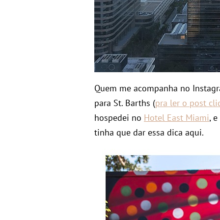
Quem me acompanha no Instagr
para St. Barths (
pra ler o post cl
hospedei no
Hotel East Miami
, 
tinha que dar essa dica aqui.