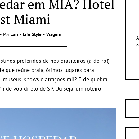
edar em MIA? Hotel
st Miami
• Por
Lari
•
Life Style
•
Viagem
A
c
inos preferidos de nós brasileiros (a-do-ro!).
e que reúne praia, ótimos lugares para
, museus, shows e atrações mil? E de quebra,
 7h de vôo direto de SP. Ou seja, um roteiro